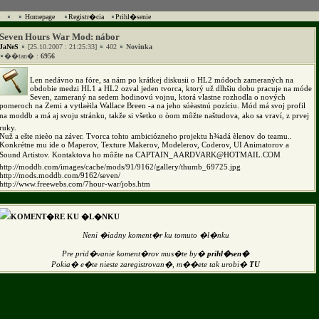
Homepage
Registr�cia
Prihl�senie
Seven Hours War Mod: nábor
JaNeS
[25.10.2007 : 21:25:33]
402
Novinka
��tan� :
6956
Len nedávno na fóre, sa nám po krátkej diskusii o HL2 módoch zameraných na
obdobie medzi HL1 a HL2 ozval jeden tvorca, ktorý už dlhšiu dobu pracuje na móde
Seven, zameraný na sedem hodinovú vojnu, ktorá vlastne rozhodla o nových
pomeroch na Zemi a vytlaèila Wallace Breen -a na jeho súèastnú pozíciu. Mód má svoj profil
na moddb a má aj svoju stránku, takže si všetko o òom môžte naštudova, ako sa vraví, z prvej
ruky.
Nuž a ešte nieèo na záver. Tvorca tohto ambiciózneho projektu h¾adá èlenov do teamu..
Konkrétne mu ide o Maperov, Texture Makerov, Modelerov, Coderov, UI Animatorov a
Sound Artistov. Kontaktova ho môžte na CAPTAIN_AARDVARK@HOTMAIL.COM
http://moddb.com/images/cache/mods/91/9162/gallery/thumb_69725.jpg
http://mods.moddb.com/9162/seven/
http://www.freewebs.com/7hour-war/jobs.htm
KOMENT�RE KU �L�NKU
Neni �iadny koment�r ku tomuto �l�nku
Pre prid�vanie koment�rov mus�te by�
prihl�sen�
Pokia� e�te nieste zaregistrovan�, m��ete tak urobi�
TU