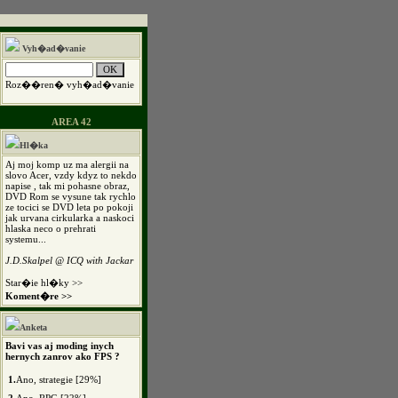
Vyh�ad�vanie
Roz��ren� vyh�ad�vanie
AREA 42
Hl�ka
Aj moj komp uz ma alergii na
slovo Acer, vzdy kdyz to nekdo
napise , tak mi pohasne obraz,
DVD Rom se vysune tak rychlo
ze tocici se DVD leta po pokoji
jak urvana cirkularka a naskoci
hlaska neco o prehrati
systemu...
J.D.Skalpel @ ICQ with Jackar
Star�ie hl�ky >>
Koment�re >>
Anketa
Bavi vas aj moding inych
hernych zanrov ako FPS ?
1.
Ano, strategie [29%]