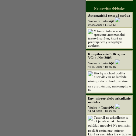
Najnov�ie �l�nky
Automatická textová správa
Vocko
Tutori�l
07.06.2009 : 11:02:12
V tomto tutoriále si
spravíme automatickú
textovú správu, ktorá sa
prehraje vždy s nejakým
zvukom.
Kompilovanie SDK aj na
VC++ .Net 2003
Vocko
Tutori�l
10.05.2009 : 10:46:16
Kto by si chcel pod¾a
tutoriálov tu na lambde
nieèo prida do kódu, stretne
sa s problémom, neskompiluje
to.
Env_mirror alebo zrkadlenie
modelov
Vocko
Tutori�l
24.04.2009 : 18:49:30
Tutoriál na zrkadlenie tu
už je, ale èo ak chceme
odráža i modely? Na tom nám
poslúži entita env_mirror,
ktorá sa nachádza iba v Spirite