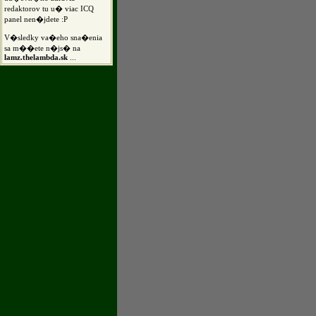
redaktorov tu u� viac ICQ
panel nen�jdete :P
V�sledky va�eho sna�enia
sa m��ete n�js� na
lamz.thelambda.sk
...