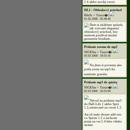
1.4 alebo novšej verzii.
HL2 : Obloukový prùchod
R4z0r
Tutori�l
01.05.2008 : 05:48:46
Dnes si ukážeme zpùsob,
jak vytvoøit elegantní
obloukový prùchod, bez
nutnosti používat øezání
geometrie brushem...
Pridanie zoomu do mp5
NICKSss
Tutori�l
03.03.2008 : 18:55:16
No,dnes si povieme ako
prida zoom na mp5-ku
namiesto granátu.
Pridanie mp3 do spiritu
NICKSss
Tutori�l
02.03.2008 : 20:55:09
Návod na pridanie mp3
do Half-Life 1 alebo Spirt
1.2,otestované na verzii 1.2.
Asi už mate zbrane add-ons
vo Spirite 1.2 a nechcete
prejst na ver.1.4 lebo všetko
stratite