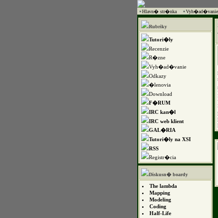
Hlavn� str�nka
Vyh�ad�vanie
Rubriky
Tutori�ly
Recenzie
R�zne
Vyh�ad�vanie
Odkazy
�lenovia
Download
F�RUM
IRC kan�l
IRC web klient
GAL�RIA
Tutori�ly na XSI
RSS
Registr�cia
Diskusn� boardy
The lambda
Mapping
Modeling
Coding
Half-Life