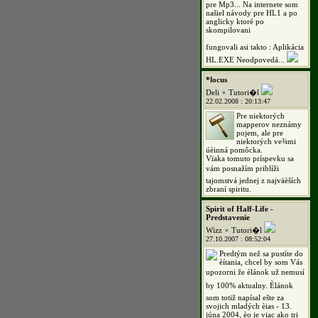
pre Mp3... Na internete som
našiel návody pre HL1 a po
anglicky ktoré po
skompilovani
fungovali asi takto : Aplikácia
HL.EXE Neodpovedá...
*locus
Deli
Tutori�l
22.02.2008 : 20:13:47
Pre niektorých
mapperov neznámy
pojem, ale pre
niektorých ve¾mi
úèinná pomôcka.
Vïaka tomuto príspevku sa
vám posnažím priblíži
tajomstvá jednej z najväèších
zbraní spiritu.
Spirit of Half-Life -
Predstavenie
Wizz
Tutori�l
27.10.2007 : 08:52:04
Predtým než sa pustíte do
èítania, chcel by som Vás
upozorni že èlánok už nemusí
by 100% aktualny. Èlánok
som totiž napísal ešte za
svojich mladých èias - 13.
júna 2004, èo je viac ako tri