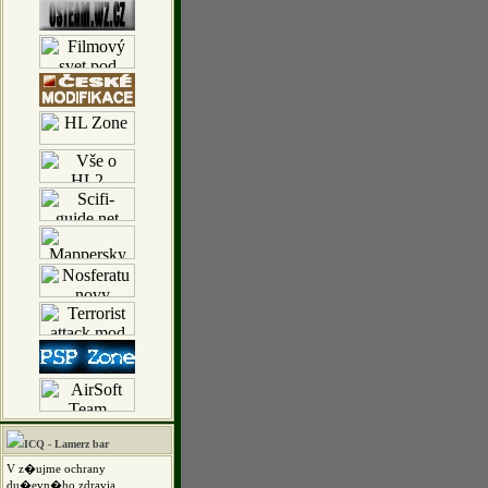
ICQ - Lamerz bar
V z�ujme ochrany
du�evn�ho zdravia