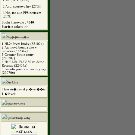
2.
Ano, RPG [22%]
3.
Ano, sportove hry [27%]
4.
Nie, ine ako FPS neriesim
[23%]
Spolu hlasovalo :
4040
Star�ie ankety >>
Naj��tanej�ie
1
.
HL2: První kroky (35102x)
2
.
Atomová bomba ako v
crossfire (32236x)
3
.
Counter-Strike entity
(26630x)
4
.
Half-Life: Padlé Mìsto demo -
Recenze (22404x)
5
.
Pozadie pomocou textúry sky
(20070x)
On-Line
Tieto str�nky si pr�ve ��ta
1
�lovek.
Sponzor webu
Spriatelen� weby