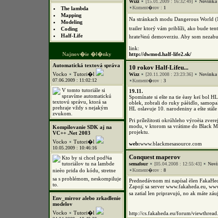
Wizz
[15.01.2009 : 16:32:49]
Novinka
Koment�rov :
1
The lambda
Mapping
Na stránkach modu Dangerous World (Mo
Modeling
trailer ktorý vám priblíži, ako bude ten
Coding
Half-Life
hrate¾nú demoverziu. Aby som nezabu
link:
Najnov�ie �l�nky
http://dwmod.half-life2.sk/
Automatická textová správa
10 rokov Half-Lifeu...
Vocko
Tutori�l
Wizz
[20.11.2008 : 23:23:36]
Novinka
07.06.2009 : 11:02:12
Koment�rov :
3
V tomto tutoriále si
19.11.
spravíme automatickú
Spomínate si ešte na tie èasy keï bol 
textovú správu, ktorá sa
oblek, zobrali do ruky páèidlo, samopal
prehraje vždy s nejakým
HL oslavuje 10. narodeniny a ešte stále
zvukom.
Pri príležitosti okrúhleho výroèia zve
modu, v ktorom sa vrátime do Black Me
Kompilovanie SDK aj na
projektu.
VC++ .Net 2003
Vocko
Tutori�l
web:
www.blackmesasource.com
10.05.2009 : 10:46:16
Conquest maperov
Kto by si chcel pod¾a
tutoriálov tu na lambde
semafour
[05.04.2008 : 12:55:43]
Nov
nieèo prida do kódu, stretne
Koment�rov :
8
sa s problémom, neskompiluje
Prednedávnom mi napísal èlen FakaHed
to.
Zapojí sa server www.fakaheda.eu, ww
sa zatial len pripravujú, no ak máte záuje
Env_mirror alebo zrkadlenie
modelov
Vocko
Tutori�l
http://cs.fakaheda.eu/forum/viewthr