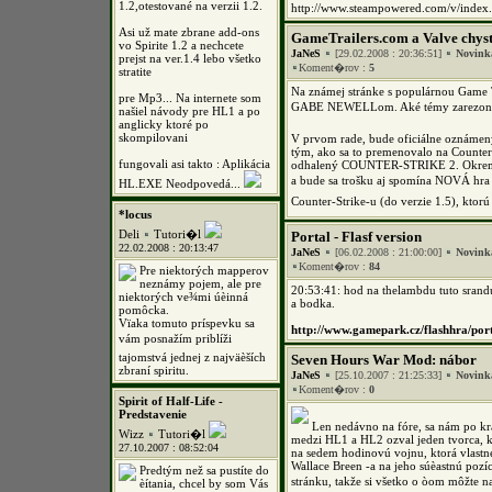
1.2,otestované na verzii 1.2.
http://www.steampowered.com/v/ind
Asi už mate zbrane add-ons
GameTrailers.com a Valve chys
vo Spirite 1.2 a nechcete
JaNeS
[29.02.2008 : 20:36:51]
Novink
prejst na ver.1.4 lebo všetko
Koment�rov :
5
stratite
Na známej stránke s populárnou Game T
pre Mp3... Na internete som
GABE NEWELLom. Aké témy zarezonujú a
našiel návody pre HL1 a po
anglicky ktoré po
skompilovani
V prvom rade, bude oficiálne oznámený
tým, ako sa to premenovalo na Counter-
fungovali asi takto : Aplikácia
odhalený COUNTER-STRIKE 2. Okrem t
a bude sa trošku aj spomína NOVÁ hra
HL.EXE Neodpovedá...
Counter-Strike-u (do verzie 1.5), kto
*locus
Deli
Tutori�l
Portal - Flasf version
22.02.2008 : 20:13:47
JaNeS
[06.02.2008 : 21:00:00]
Novink
Koment�rov :
84
Pre niektorých mapperov
neznámy pojem, ale pre
20:53:41: hod na thelambdu tuto srandu
niektorých ve¾mi úèinná
a bodka.
pomôcka.
Vïaka tomuto príspevku sa
http://www.gamepark.cz/flashhra/por
vám posnažím priblíži
tajomstvá jednej z najväèších
Seven Hours War Mod: nábor
zbraní spiritu.
JaNeS
[25.10.2007 : 21:25:33]
Novink
Koment�rov :
0
Spirit of Half-Life -
Predstavenie
Len nedávno na fóre, sa nám po k
Wizz
Tutori�l
medzi HL1 a HL2 ozval jeden tvorca, 
27.10.2007 : 08:52:04
na sedem hodinovú vojnu, ktorá vlastn
Wallace Breen -a na jeho súèastnú pozí
Predtým než sa pustíte do
stránku, takže si všetko o òom môžte na
èítania, chcel by som Vás