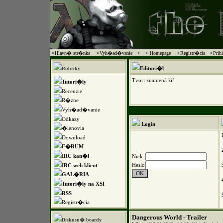
Hlavn� str�nka
Vyh�ad�vanie
Homepage
Registr�cia
Prih
Editori�l
Rubriky
Tvori znamená ži!
Tutori�ly
Recenzie
R�zne
Vyh�ad�vanie
Odkazy
Login
�lenovia
Download
F�RUM
IRC kan�l
Nick
Heslo
IRC web klient
GAL�RIA
Tutori�ly na XSI
RSS
Registr�cia
Dangerous World - Trailer
Diskusn� boardy