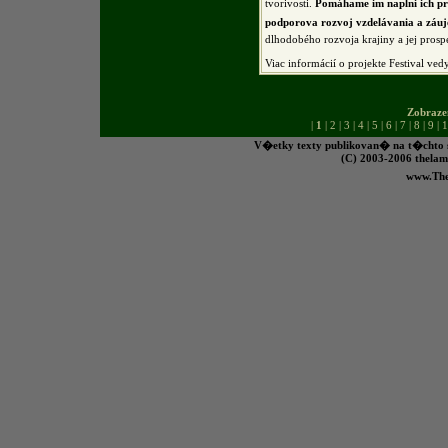
tvorivosti.
Pomáhame im naplni ich pre
podporova rozvoj vzdelávania a záuj
dlhodobého rozvoja krajiny a jej prospe
Viac informácií o projekte Festival ved
Zobraze
|
1
|
2
|
3
|
4
|
5
|
6
|
7
|
8
|
9
|
1
V�etky texty publikovan� na t�chto s
(C) 2003-2006 the
www.Th