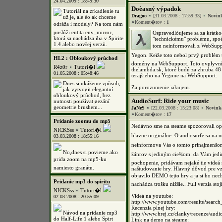
24.04.2009 : 18:49:30
Doèasný výpadok
Tutoriál na zrkadlenie tu
Dragoo
[31.03.2008 : 17:59:33]
Novin
už je, ale èo ak chceme
Koment�rov :
1
odráža i modely? Na tom nám
poslúži entita env_mirror,
Ospravedlòujeme sa za krát
ktorá sa nachádza iba v Spirite
"technickému" problému, sp
1.4 alebo novšej verzii.
tom neinformovali z WebSuppo
Yegon. Keïže toto nebol prvý problém t
HL2 : Obloukový prùchod
domény na WebSupport. Toto ovplyvní 
R4z0r
Tutori�l
thelambda.sk, ktoré budú za zhruba 48
01.05.2008 : 05:48:46
terajšieho na Yegone na WebSupport.
Dnes si ukážeme zpùsob,
Za porozumenie ïakujem.
jak vytvoøit elegantní
obloukový prùchod, bez
AudioSurf: Ride your music
nutnosti používat øezání
geometrie brushem...
JaNeS
[22.03.2008 : 15:23:08]
Novink
Koment�rov :
17
Pridanie zoomu do mp5
Nedávno sme na steame spozorovali opä
NICKSss
Tutori�l
hlavne originálne. O audiosurfe sa na 
03.03.2008 : 18:55:16
neinformova Vás o tomto prinajmenš
No,dnes si povieme ako
žánrov s jediným cie¾om: da Vám jedin
prida zoom na mp5-ku
pochopenie, pridávam nejaké tie videá n
namiesto granátu.
naštudovanie hry. Hlavný dôvod pre vzni
objavilo DEMO tejto hry a ja si ho nec
Pridanie mp3 do spiritu
nachádza trošku nižšie.. Full verzia sto
NICKSss
Tutori�l
Videá na youtube:
02.03.2008 : 20:55:09
http://www.youtube.com/results?sear
Recenzia plnej hry:
Návod na pridanie mp3
http://www.hrej.cz/clanky/recenze/audio
do Half-Life 1 alebo Spirt
Link na demo na steame: