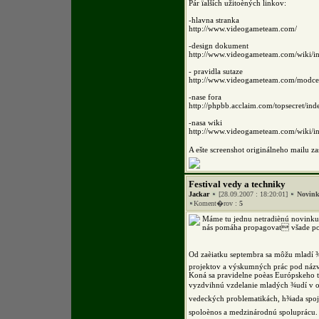
Pár ïalších užitoèných linkov:
-hlavna stranka
http://www.videogameteam.com/
-design dokument
http://www.videogameteam.com/wiki/i
- pravidla sutaze
http://www.videogameteam.com/modcen
-nase fora
http://phpbb.acclaim.com/topsecret/in
-nasa wiki
http://www.videogameteam.com/wiki/i
A ešte screenshot originálneho mailu z
Festival vedy a techniky
Jackar
[28.09.2007 : 18:20:01]
Novin
Koment�rov :
5
Máme tu jednu netradiènú novinku 
nás pomáha propagovat všade po 
Od zaèiatku septembra sa môžu mladí ¾
projektov a výskumných prác pod ná
Koná sa pravidelne poèas Európskeho 
vyzdvihnú vzdelanie mladých ¾udí v ob
vedeckých problematikách, h¾ada spoj
spoloènos a medzinárodnú spoluprácu.