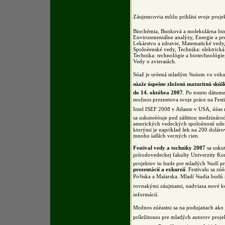
Záujemcovia môžu prihlási svoje proje
Biochémia, Bunková a molekulárna bi
Environmentálne analýzy, Energie a pr
Lekárstvo a zdravie, Matematické vedy
Spoloèenské vedy, Technika: elektrická
Technika: technológie a biotechnológie
Vedy o zvieratách.
Súaž je urèená mladým ¾uïom vo vek
súaže úspešne zloženú maturitnú skúš
do 14. októbra 2007
. Po tomto dátume
možnos prezentova svoje práce na Festiv
Intel ISEF 2008 v Atlante v USA, úèas
sa uskutoèòuje pod záštitou medzináro
amerických vedeckých spoloèností ude
ktorými je napríklad šek na 200 dolár
mnoho ïalších vecných cien.
Festival vedy a techniky 2007
sa uskut
prírodovedeckej fakulty Univerzity Ko
projektov tu bude pre mladých ¾udí p
prezentácií a exkurzií
. Festivalu sa zú
Po¾ska a Maïarska. Mladí ¾udia budú m
rovnakými záujmami, nadviaza nové k
informácií.
Možnos zúèastni sa na podujatiach ako 
príležitosou pre mladých autorov proje