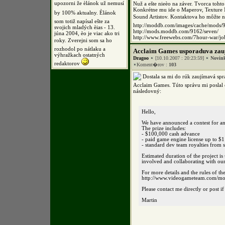
upozorni že èlánok už nemusí
Nuž a ešte nieèo na záver. Tvorca toh
Konkrétne mu ide o Maperov, Texture
by 100% aktualny. Èlánok
Sound Artistov. Kontaktova ho 
som totiž napísal ešte za
http://moddb.com/images/cache/mods/
svojich mladých èias - 13.
http://mods.moddb.com/9162/seven/
júna 2004, èo je viac ako tri
http://www.freewebs.com/7hour-war/jo
roky. Zverejni som sa ho
rozhodol po nátlaku a
Acclaim Games usporaduva zau
výhražkach ostatných
Dragoo
[10.10.2007 : 20:23:59]
Novin
redaktorov
Koment�rov :
103
Dostala sa mi do rúk zaujímavá spr
Acclaim Games. Túto správu mi poslal è
následovný:
Hello,
We have announced a contest for an
The prize includes:
- $100,000 cash advance
- paid game engine license up to $
- standard dev team royalties from s
Estimated duration of the project is
involved and collaborating with o
For more details and the rules of the
http://www.videogameteam.com/mod
Please contact me directly or post i
Martin